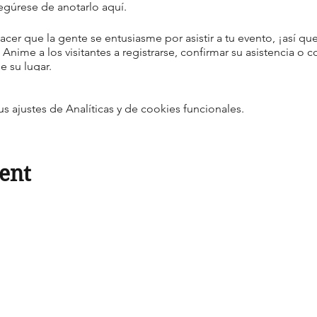
egúrese de anotarlo aquí.
acer que la gente se entusiasme por asistir a tu evento, ¡así q
Anime a los visitantes a registrarse, confirmar su asistencia o
 su lugar.
ajustes de Analíticas y de cookies funcionales.
ent
Do Not Sell My Personal Information
© 2021 por Adepeju Dawodu. Reservados todos los derechos.