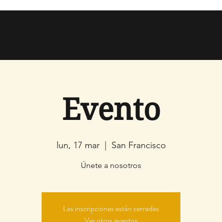
Casa
New Page
New Page
New
Evento
lun, 17 mar
  |  
San Francisco
Únete a nosotros
Las inscripciones están cerradas
Ver otros eventos